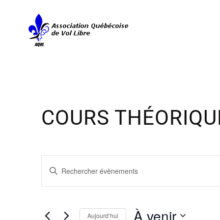
COURS THÉORIQU
RECHERCHE
Saisir
ET
mot-
clé.
NAVIGATION
Rechercher
À venir
DE
Évènements
Aujourd’hui