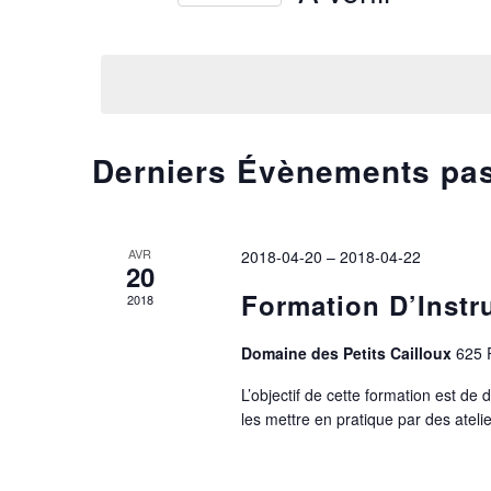
par
VUES
Sélectionnez
mot-
une
ÉVÈNEMENTS
clé.
date.
Derniers Évènements pa
AVR
2018-04-20
–
2018-04-22
20
Formation D’Instr
2018
Domaine des Petits Cailloux
625 
L’objectif de cette formation est de
les mettre en pratique par des ateli