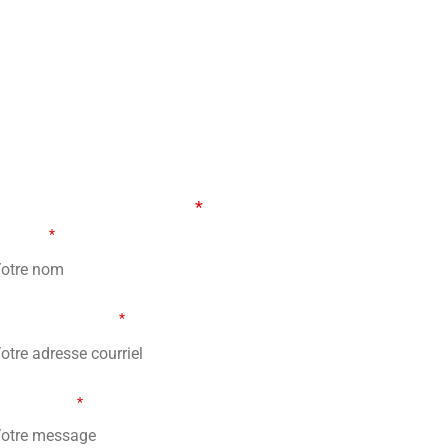
ORMULAIRE DE CONTACT
s champs marqués d’un
*
sont obligatoires
tre nom
*
re adresse courriel
*
tre message
*