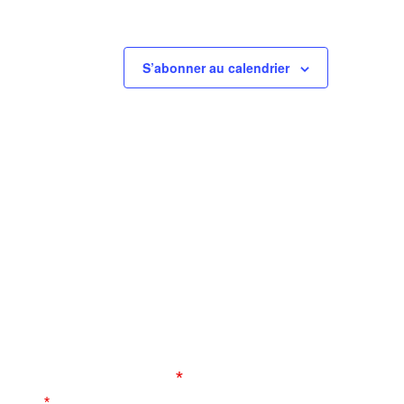
S’abonner au calendrier
ORMULAIRE DE CONTACT
s champs marqués d’un
*
sont obligatoires
tre nom
*