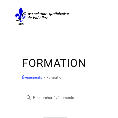
FORMATION
Évènements
Formation
ÉVÈNEMENTS
RECHERCHE
Saisir
ET
mot-
clé.
NAVIGATION
Rechercher