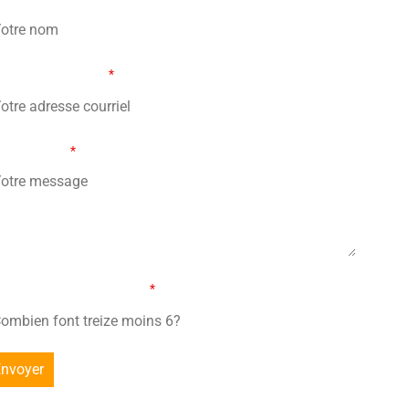
re adresse courriel
*
tre message
*
mbien font treize moins 6?
*