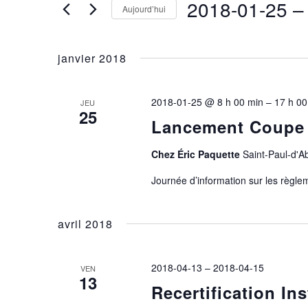
2018-01-25
 –
DE
Évènements
Aujourd’hui
par
VUES
Sélectionnez
mot-
une
ÉVÈNEMENTS
janvier 2018
clé.
date.
2018-01-25 @ 8 h 00 min
–
17 h 00
JEU
25
Lancement Coupe
Chez Éric Paquette
Saint-Paul-d'
Journée d’information sur les règle
avril 2018
2018-04-13
–
2018-04-15
VEN
13
Recertification In