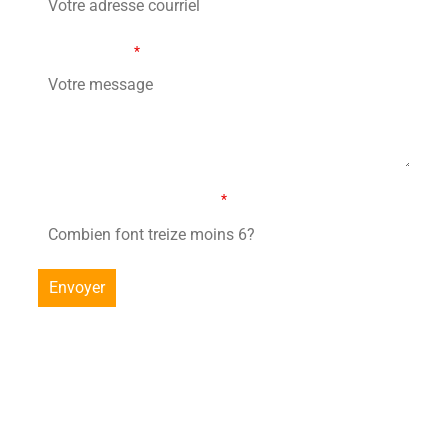
Votre message
*
Combien font treize moins 6?
*
Copyright © 2026 AQVL – Tout droit réservé sauf lorsque
stipulé autrement.