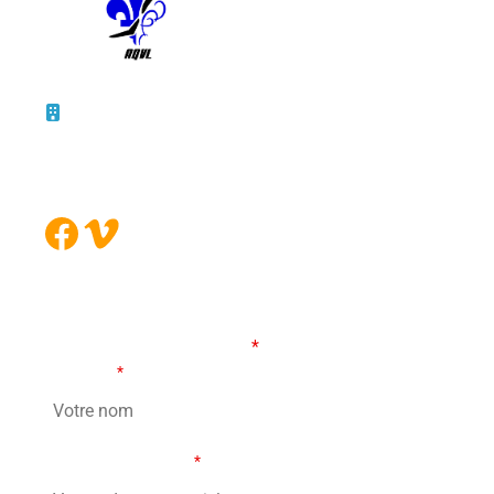
10 – 45, rue de la Bruère
Boucherville (Québec)
J4B 5B6
Facebook
Vimeo
FORMULAIRE DE CONTACT
Les champs marqués d’un
*
sont obligatoires
Votre nom
*
Votre adresse courriel
*