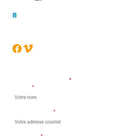
10 – 45, rue de la Bruère
Boucherville (Québec)
J4B 5B6
Facebook
Vimeo
FORMULAIRE DE CONTACT
Les champs marqués d’un
*
sont obligatoires
Votre nom
*
Votre adresse courriel
*
Votre message
*