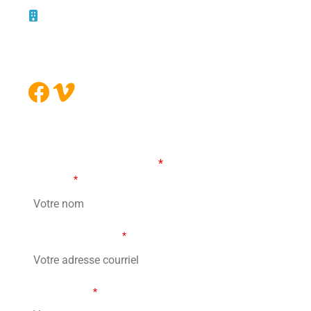
10 – 45, rue de la Bruère
Boucherville (Québec)
J4B 5B6
Facebook
Vimeo
FORMULAIRE DE CONTACT
Les champs marqués d’un
*
sont obligatoires
Votre nom
*
Votre adresse courriel
*
Votre message
*