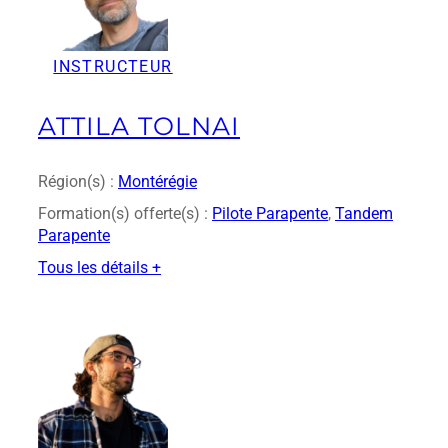
a
n
d
INSTRUCTEUR
r
e
M
ATTILA TOLNAI
e
n
a
Région(s) :
Montérégie
r
Formation(s) offerte(s) :
Pilote Parapente
, 
Tandem
d
Parapente
Tous les détails +
:
A
t
t
i
l
a
T