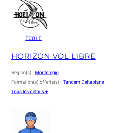
i
c
N
y
s
ÉCOLE
s
e
n
HORIZON VOL LIBRE
Région(s) :
Montérégie
Formation(s) offerte(s) :
Tandem Deltaplane
Tous les détails +
:
H
o
r
i
z