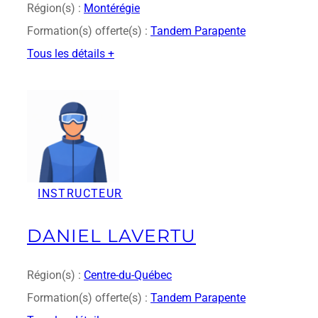
-
Région(s) :
Montérégie
P
Formation(s) offerte(s) :
Tandem Parapente
o
i
Tous les détails +
r
:
i
B
e
r
r
u
n
o
B
e
INSTRUCTEUR
r
t
i
DANIEL LAVERTU
Région(s) :
Centre-du-Québec
Formation(s) offerte(s) :
Tandem Parapente