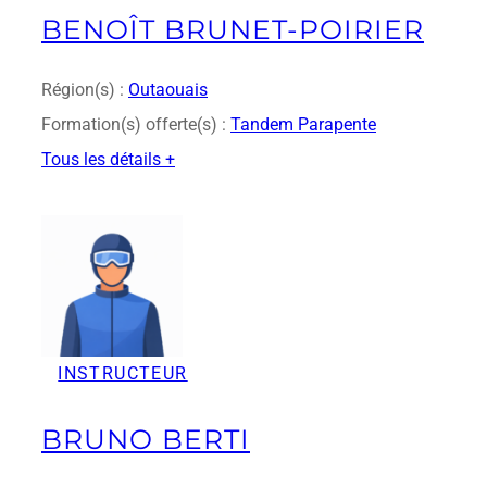
a
BENOÎT BRUNET-POIRIER
v
e
r
Région(s) :
Outaouais
t
Formation(s) offerte(s) :
Tandem Parapente
u
Tous les détails +
:
B
e
n
o
î
t
B
INSTRUCTEUR
r
u
n
BRUNO BERTI
e
t