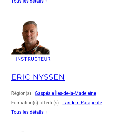
Tous les détails +
:
D
a
n
i
e
l
L
INSTRUCTEUR
a
v
e
ERIC NYSSEN
r
t
u
Région(s) :
Gaspésie Îles-de-la-Madeleine
Formation(s) offerte(s) :
Tandem Parapente
Tous les détails +
:
E
r