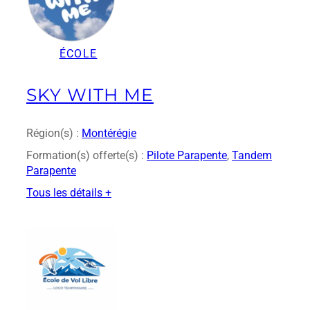
a
r
d
ÉCOLE
B
e
l
SKY WITH ME
l
e
m
Région(s) :
Montérégie
a
Formation(s) offerte(s) :
Pilote Parapente
, 
Tandem
r
Parapente
e
Tous les détails +
:
S
k
y
W
i
t