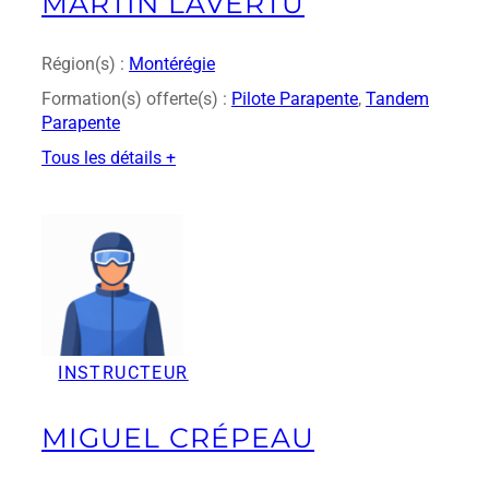
MARTIN LAVERTU
t
i
e
Région(s) :
Montérégie
n
Formation(s) offerte(s) :
Pilote Parapente
, 
Tandem
C
Parapente
l
o
Tous les détails +
u
:
t
M
i
a
e
r
r
t
i
n
L
INSTRUCTEUR
a
v
e
MIGUEL CRÉPEAU
r
t