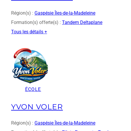
o
n
Région(s) :
Gaspésie Îles-de-la-Madeleine
s
Formation(s) offerte(s) :
Tandem Deltaplane
Tous les détails +
:
Y
v
o
n
O
u
e
ÉCOLE
l
l
e
YVON VOLER
t
Région(s) :
Gaspésie Îles-de-la-Madeleine