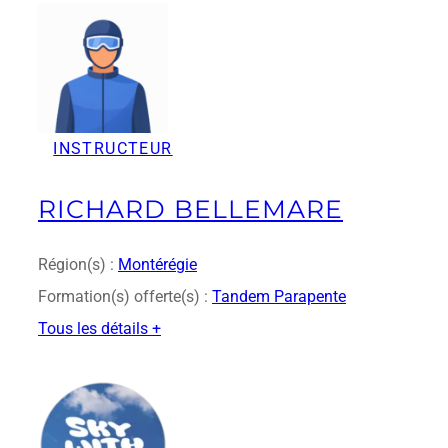
a
t
J
a
c
k
INSTRUCTEUR
s
o
n
RICHARD BELLEMARE
Région(s) :
Montérégie
Formation(s) offerte(s) :
Tandem Parapente
Tous les détails +
:
R
i
c
h