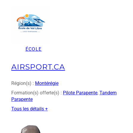
ÉCOLE
AIRSPORT.CA
Région(s) :
Montérégie
Formation(s) offerte(s) :
Pilote Parapente
, 
Tandem
Parapente
Tous les détails +
:
a
i