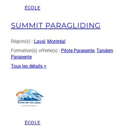
h
ÉCOLE
M
e
SUMMIT PARAGLIDING
Région(s) :
Laval
, 
Montréal
Formation(s) offerte(s) :
Pilote Parapente
, 
Tandem
Parapente
Tous les détails +
:
S
u
m
m
i
t
P
ÉCOLE
a