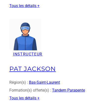
Tous les détails +
:
P
a
r
a
Z
o
n
INSTRUCTEUR
e
I
n
PAT JACKSON
c
.
Région(s) :
Bas-Saint-Laurent
Formation(s) offerte(s) :
Tandem Parapente
Tous les détails +
:
P