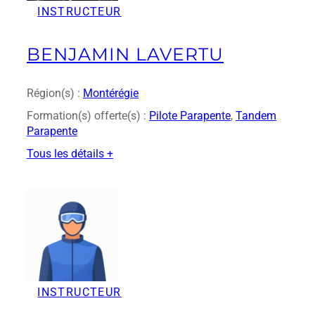
INSTRUCTEUR
o
l
n
BENJAMIN LAVERTU
a
i
Région(s) :
Montérégie
Formation(s) offerte(s) :
Pilote Parapente
, 
Tandem
Parapente
Tous les détails +
:
B
e
n
j
a
m
i
INSTRUCTEUR
n
L