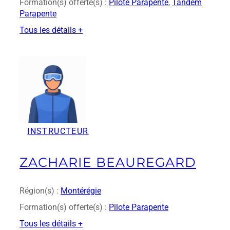
Formation(s) offerte(s) :
Pilote Parapente
, 
Tandem
Parapente
Tous les détails +
:
Y
v
o
n
v
o
l
INSTRUCTEUR
e
r
ZACHARIE BEAUREGARD
Région(s) :
Montérégie
Formation(s) offerte(s) :
Pilote Parapente
Tous les détails +