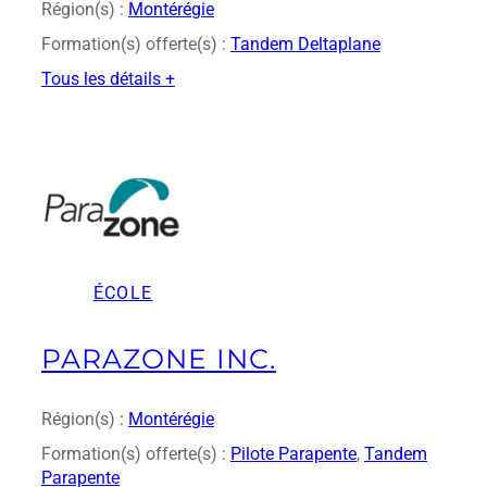
u
Région(s) :
Montérégie
Formation(s) offerte(s) :
Tandem Deltaplane
Tous les détails +
:
M
i
g
u
e
l
C
ÉCOLE
r
é
p
PARAZONE INC.
e
a
u
Région(s) :
Montérégie
Formation(s) offerte(s) :
Pilote Parapente
, 
Tandem
Parapente