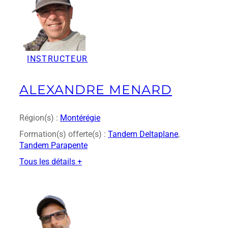
r
s
p
o
r
INSTRUCTEUR
t
.
c
ALEXANDRE MENARD
a
Région(s) :
Montérégie
Formation(s) offerte(s) :
Tandem Deltaplane
, 
Tandem Parapente
Tous les détails +
:
A
l
e
x