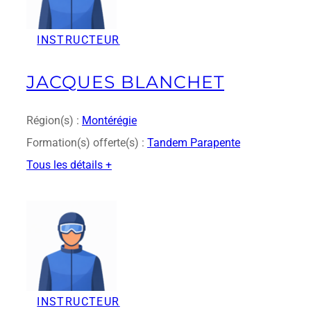
o
n
INSTRUCTEUR
v
o
l
JACQUES BLANCHET
l
i
b
Région(s) :
Montérégie
r
Formation(s) offerte(s) :
Tandem Parapente
e
Tous les détails +
:
J
a
c
q
u
e
s
INSTRUCTEUR
B