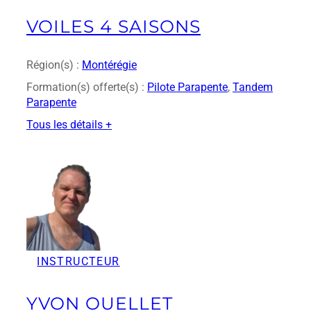
r
a
VOILES 4 SAISONS
g
l
i
Région(s) :
Montérégie
d
Formation(s) offerte(s) :
Pilote Parapente
, 
Tandem
i
Parapente
n
g
Tous les détails +
:
V
o
i
l
e
s
4
INSTRUCTEUR
S
a
i
YVON OUELLET
s