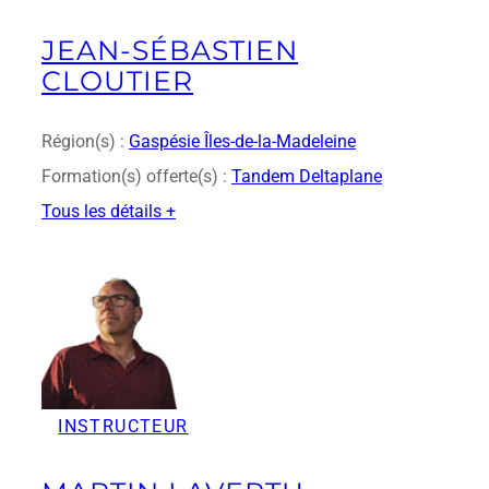
l
a
JEAN-SÉBASTIEN
n
CLOUTIER
c
h
e
Région(s) :
Gaspésie Îles-de-la-Madeleine
t
Formation(s) offerte(s) :
Tandem Deltaplane
Tous les détails +
:
J
e
a
n
-
S
é
INSTRUCTEUR
b
a
s