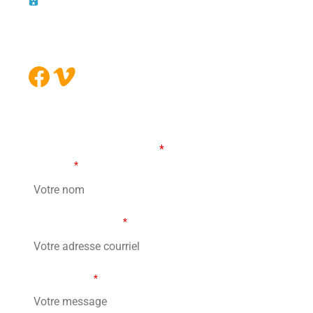
10 – 45, rue de la Bruère
Boucherville (Québec)
J4B 5B6
Facebook
Vimeo
FORMULAIRE DE CONTACT
Les champs marqués d’un
*
sont obligatoires
Votre nom
*
Votre adresse courriel
*
Votre message
*