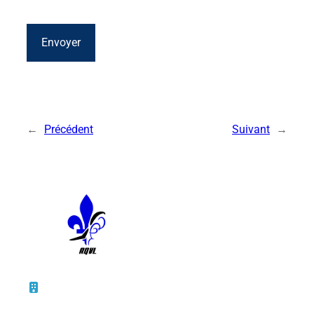
←
Précédent
Suivant
→
10 – 45, rue de la Bruère
Boucherville (Québec)