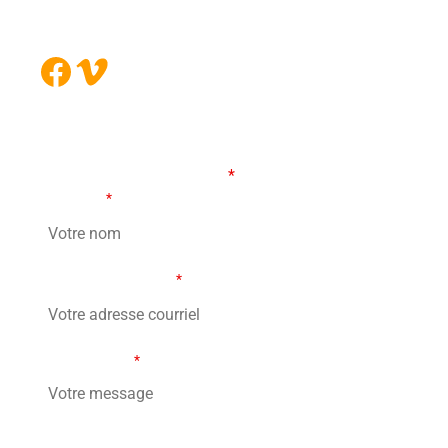
J4B 5B6
Facebook
Vimeo
FORMULAIRE DE CONTACT
Les champs marqués d’un
*
sont obligatoires
Votre nom
*
Votre adresse courriel
*
Votre message
*