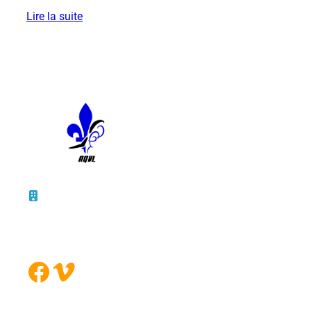
Lire la suite
10 – 45, rue de la Bruère
Boucherville (Québec)
J4B 5B6
Facebook
Vimeo