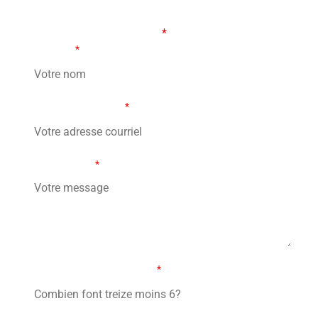
FORMULAIRE DE CONTACT
Les champs marqués d’un
*
sont obligatoires
Votre nom
*
Votre adresse courriel
*
Votre message
*
Combien font treize moins 6?
*