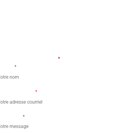
ORMULAIRE DE CONTACT
s champs marqués d’un
*
sont obligatoires
tre nom
*
re adresse courriel
*
tre message
*