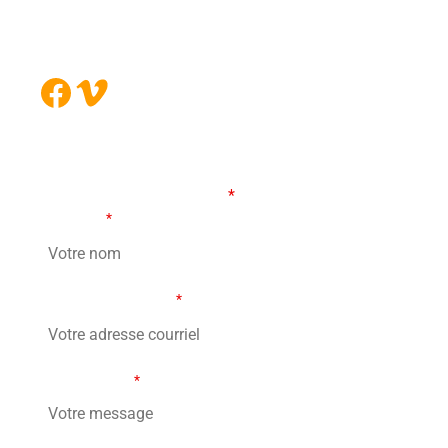
Boucherville (Québec)
J4B 5B6
Facebook
Vimeo
FORMULAIRE DE CONTACT
Les champs marqués d’un
*
sont obligatoires
Votre nom
*
Votre adresse courriel
*
Votre message
*