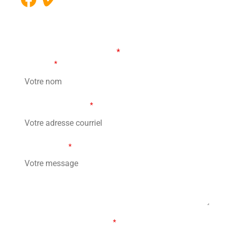
FORMULAIRE DE CONTACT
Les champs marqués d’un
*
sont obligatoires
Votre nom
*
Votre adresse courriel
*
Votre message
*
Combien font treize moins 6?
*