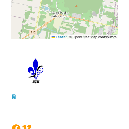
Leaflet
|
© OpenStreetMap contributors
10 – 45, rue de la Bruère
Boucherville (Québec)
J4B 5B6
Facebook
Vimeo