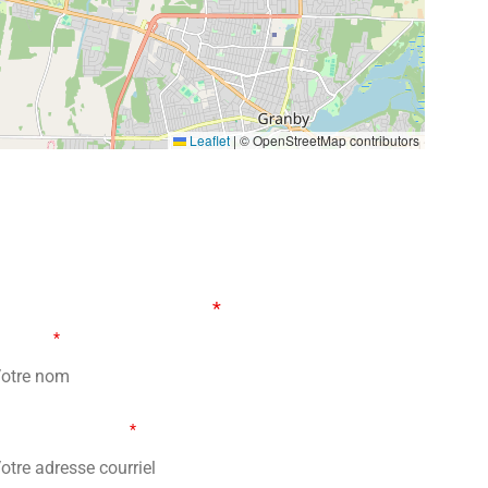
Leaflet
|
© OpenStreetMap contributors
ORMULAIRE DE CONTACT
s champs marqués d’un
*
sont obligatoires
tre nom
*
re adresse courriel
*