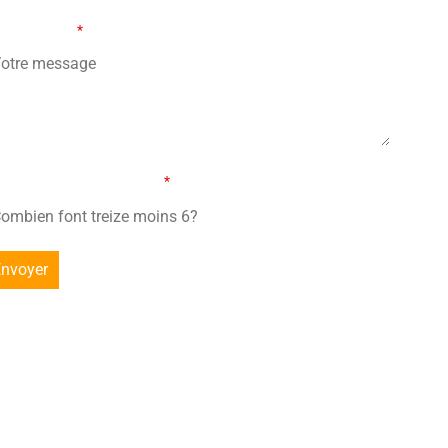
tre message
*
mbien font treize moins 6?
*