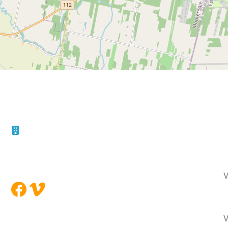
F
10 – 45, rue de la Bruère
Boucherville (Québec)
Le
J4B 5B6
Vo
Facebook
Vimeo
Vot