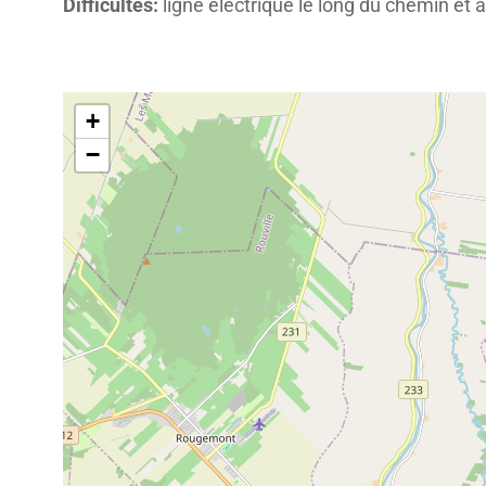
Difficultés:
ligne électrique le long du chemin et a
+
−