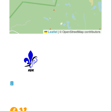
Leaflet
|
© OpenStreetMap contributors
10 – 45, rue de la Bruère
Boucherville (Québec)
J4B 5B6
Facebook
Vimeo