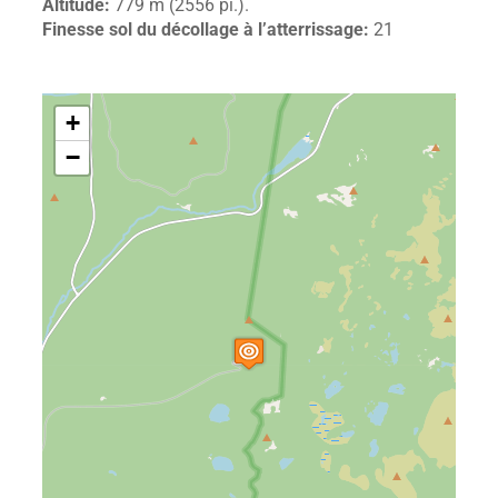
Altitude:
779 m (2556 pi.).
Finesse sol du décollage à l’atterrissage:
21
+
−