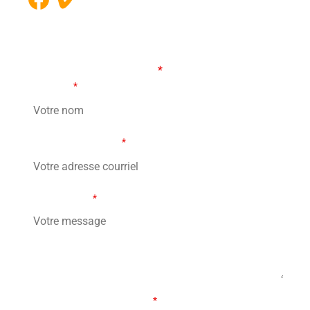
FORMULAIRE DE CONTACT
Les champs marqués d’un
*
sont obligatoires
Votre nom
*
Votre adresse courriel
*
Votre message
*
Combien font treize moins 6?
*