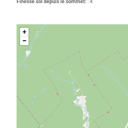
Finesse sol depuis le sommet:
: 4
+
−