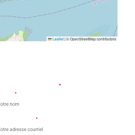
Leaflet
|
© OpenStreetMap contributors
ORMULAIRE DE CONTACT
s champs marqués d’un
*
sont obligatoires
tre nom
*
re adresse courriel
*