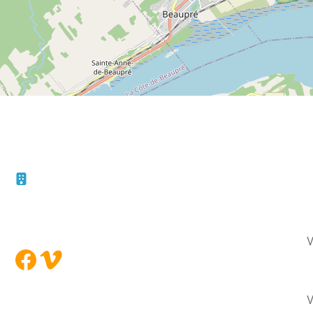
F
10 – 45, rue de la Bruère
Boucherville (Québec)
Le
J4B 5B6
Vo
Facebook
Vimeo
Vot