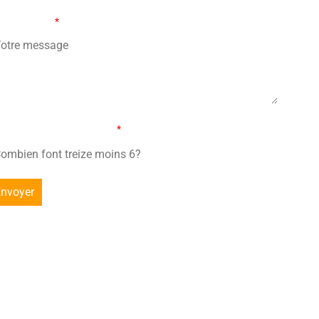
tre message
*
mbien font treize moins 6?
*