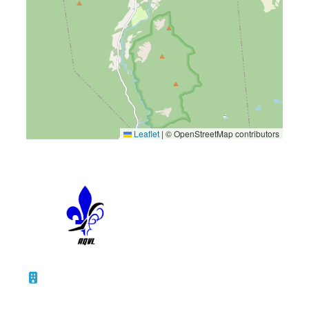
Leaflet
|
© OpenStreetMap contributors
10 – 45, rue de la Bruère
Boucherville (Québec)
J4B 5B6