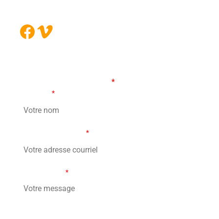
Facebook
Vimeo
FORMULAIRE DE CONTACT
Les champs marqués d’un
*
sont obligatoires
Votre nom
*
Votre adresse courriel
*
Votre message
*