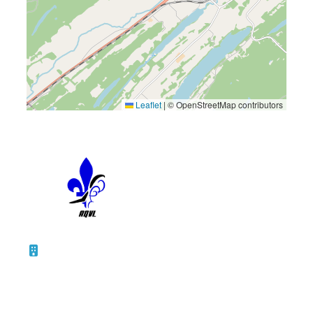
Leaflet
|
© OpenStreetMap contributors
10 – 45, rue de la Bruère
Boucherville (Québec)
J4B 5B6