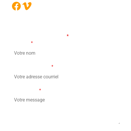
Facebook
Vimeo
FORMULAIRE DE CONTACT
Les champs marqués d’un
*
sont obligatoires
Votre nom
*
Votre adresse courriel
*
Votre message
*