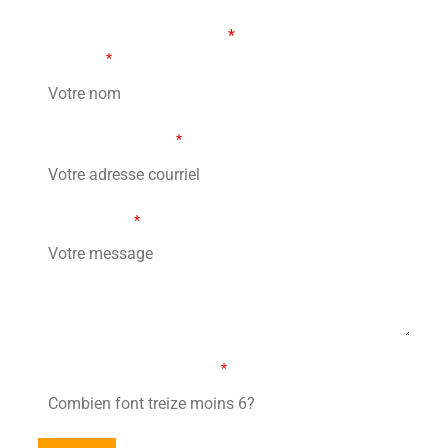
Les champs marqués d’un
*
sont obligatoires
Votre nom
*
Votre adresse courriel
*
Votre message
*
Combien font treize moins 6?
*