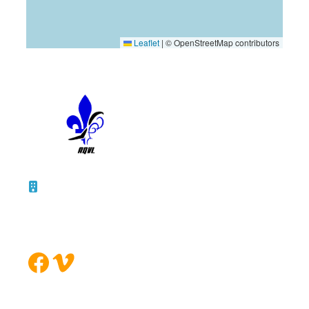
Leaflet
|
© OpenStreetMap contributors
10 – 45, rue de la Bruère
Boucherville (Québec)
J4B 5B6
Facebook
Vimeo
FORMULAIRE DE CONTACT