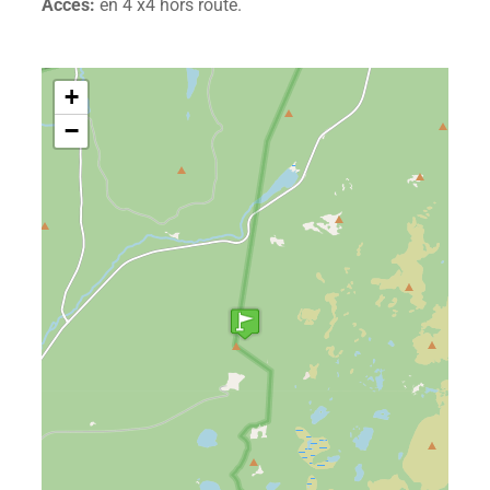
Accès:
en 4 x4 hors route.
+
−