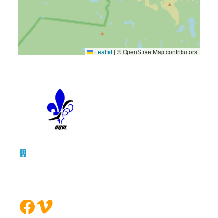
Leaflet
|
© OpenStreetMap contributors
10 – 45, rue de la Bruère
Boucherville (Québec)
J4B 5B6
Facebook
Vimeo