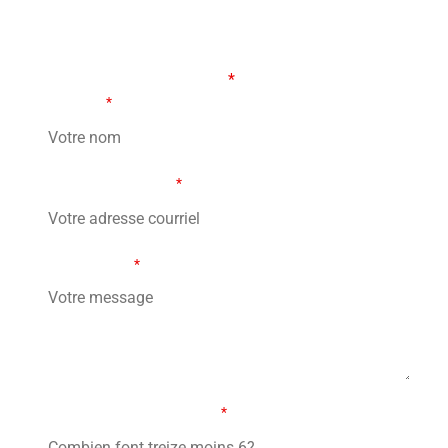
FORMULAIRE DE CONTACT
Les champs marqués d’un
*
sont obligatoires
Votre nom
*
Votre adresse courriel
*
Votre message
*
Combien font treize moins 6?
*