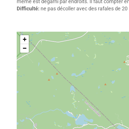
même est dégarni par endroits. Il faut compter e
Difficulté:
ne pas décoller avec des rafales de 20 k
+
−