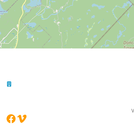
F
10 – 45, rue de la Bruère
Boucherville (Québec)
Le
J4B 5B6
Vo
Facebook
Vimeo
Vot