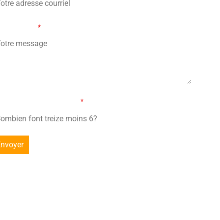
tre message
*
mbien font treize moins 6?
*