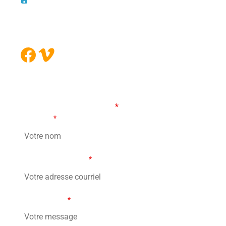
Boucherville (Québec)
J4B 5B6
Facebook
Vimeo
FORMULAIRE DE CONTACT
Les champs marqués d’un
*
sont obligatoires
Votre nom
*
Votre adresse courriel
*
Votre message
*