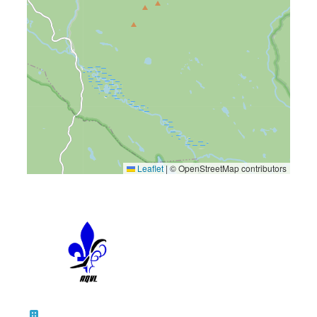
Leaflet
|
© OpenStreetMap contributors
10 – 45, rue de la Bruère