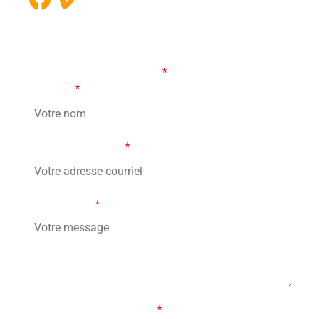
FORMULAIRE DE CONTACT
Les champs marqués d’un
*
sont obligatoires
Votre nom
*
Votre adresse courriel
*
Votre message
*
Combien font treize moins 6?
*