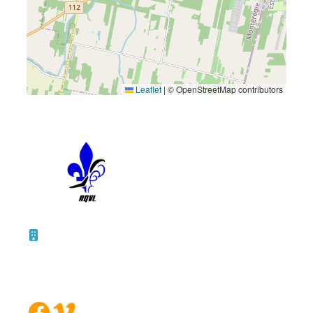
Leaflet
|
© OpenStreetMap contributors
10 – 45, rue de la Bruère
Boucherville (Québec)
J4B 5B6
Facebook
Vimeo