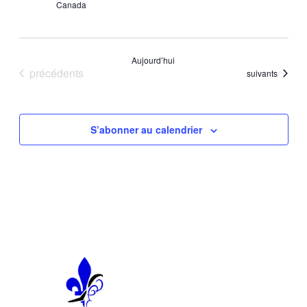
Canada
Aujourd’hui
Évènements
précédents
Évènements
suivants
S’abonner au calendrier