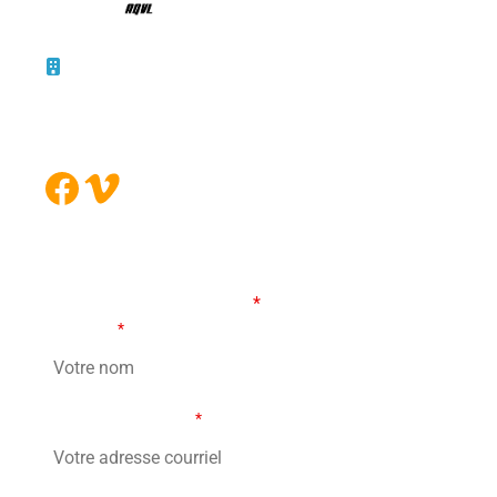
10 – 45, rue de la Bruère
Boucherville (Québec)
J4B 5B6
Facebook
Vimeo
FORMULAIRE DE CONTACT
Les champs marqués d’un
*
sont obligatoires
Votre nom
*
Votre adresse courriel
*