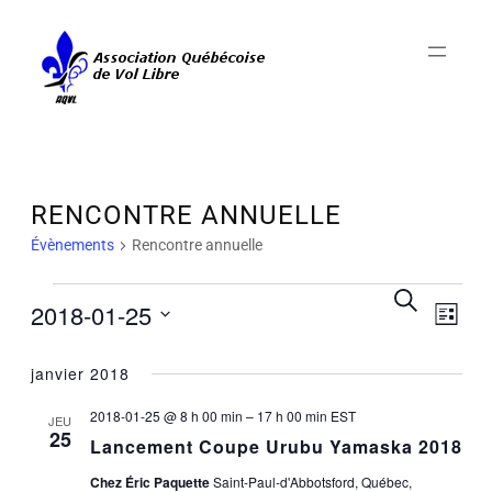
RENCONTRE ANNUELLE
Évènements
Rencontre annuelle
NAV
ÉVÈNEMENTS
RECH
Recherche
2018-01-25
DE
Liste
ET
VUE
Sélectionnez
NAVIG
ÉV
janvier 2018
une
DE
date.
VUES
2018-01-25 @ 8 h 00 min
–
17 h 00 min
EST
JEU
25
Lancement Coupe Urubu Yamaska 2018
ÉVÈNE
Chez Éric Paquette
Saint-Paul-d'Abbotsford, Québec,