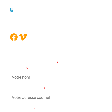
10 – 45, rue de la Bruère
Boucherville (Québec)
J4B 5B6
Facebook
Vimeo
FORMULAIRE DE CONTACT
Les champs marqués d’un
*
sont obligatoires
Votre nom
*
Votre adresse courriel
*
Votre message
*