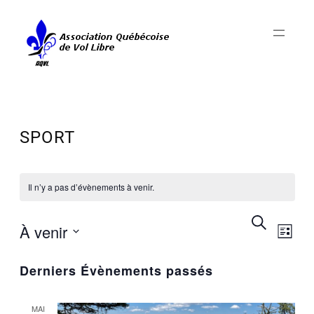
SPORT
Il n’y a pas d’évènements à venir.
NAV
RECH
Recherche
À venir
DE
Liste
ET
VUE
Sélectionnez
NAVIG
ÉV
Derniers Évènements passés
une
DE
date.
VUES
MAI