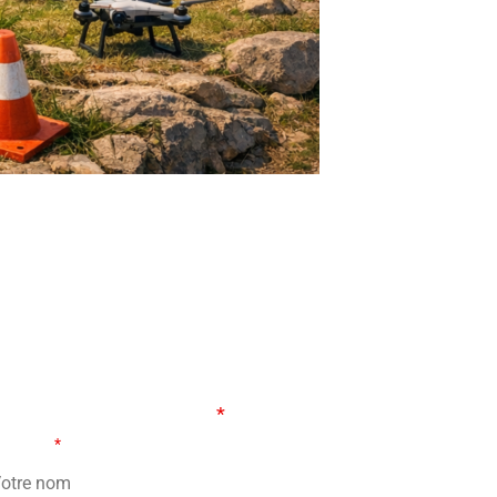
ORMULAIRE DE CONTACT
s champs marqués d’un
*
sont obligatoires
tre nom
*