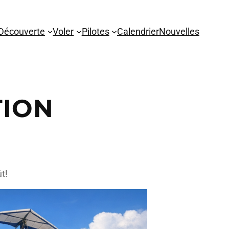
Découverte
Voler
Pilotes
Calendrier
Nouvelles
TION
t!