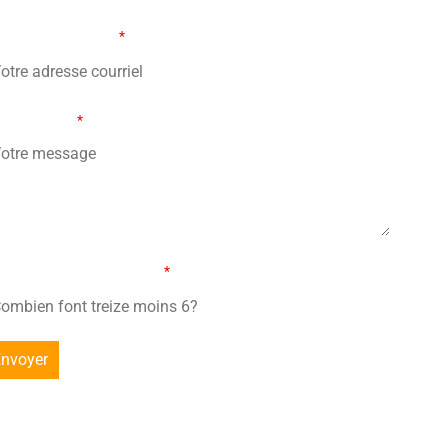
re adresse courriel
*
tre message
*
mbien font treize moins 6?
*