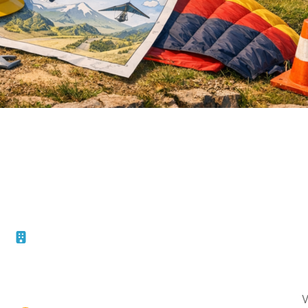
F
10 – 45, rue de la Bruère
Boucherville (Québec)
Le
J4B 5B6
Vo