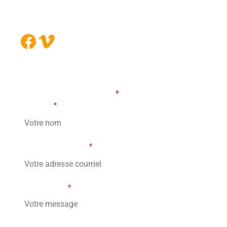
J4B 5B6
Facebook
Vimeo
FORMULAIRE DE CONTACT
Les champs marqués d’un
*
sont obligatoires
Votre nom
*
Votre adresse courriel
*
Votre message
*