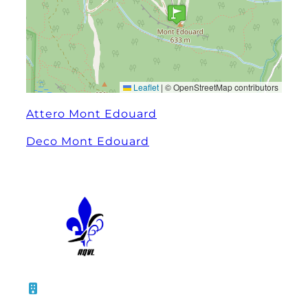
Leaflet
|
© OpenStreetMap contributors
Attero Mont Edouard
Deco Mont Edouard
10 – 45, rue de la Bruère
Boucherville (Québec)