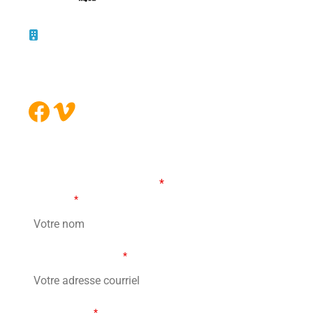
10 – 45, rue de la Bruère
Boucherville (Québec)
J4B 5B6
Facebook
Vimeo
FORMULAIRE DE CONTACT
Les champs marqués d’un
*
sont obligatoires
Votre nom
*
Votre adresse courriel
*
Votre message
*