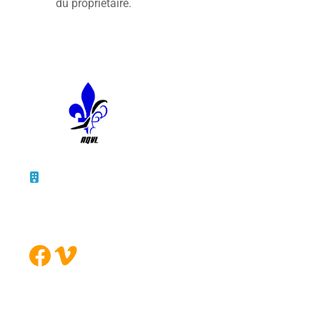
du propriétaire.
10 – 45, rue de la Bruère
Boucherville (Québec)
J4B 5B6
Facebook
Vimeo
FORMULAIRE DE CONTACT