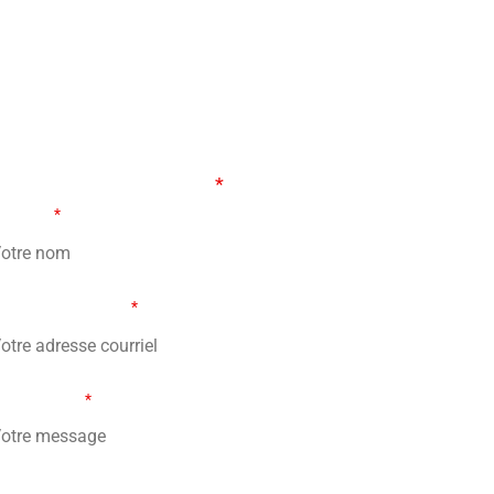
ORMULAIRE DE CONTACT
s champs marqués d’un
*
sont obligatoires
tre nom
*
re adresse courriel
*
tre message
*