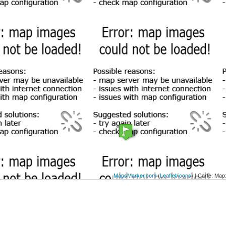
MapsMarker.com
(
Leaflet
/
icons
) | Carte: Ma