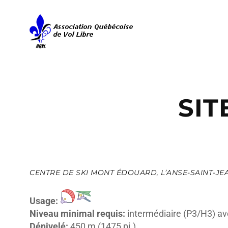
Aller
au
contenu
SIT
CENTRE DE SKI MONT ÉDOUARD, L’ANSE-SAINT-JE
Usage:
Niveau minimal requis:
intermédiaire (P3/H3) av
Dénivelé:
450 m (1475 pi.)