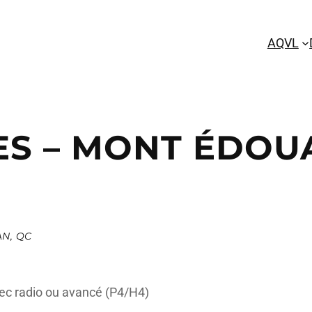
AQVL
ES – MONT ÉDO
AN, QC
ec radio ou avancé (P4/H4)