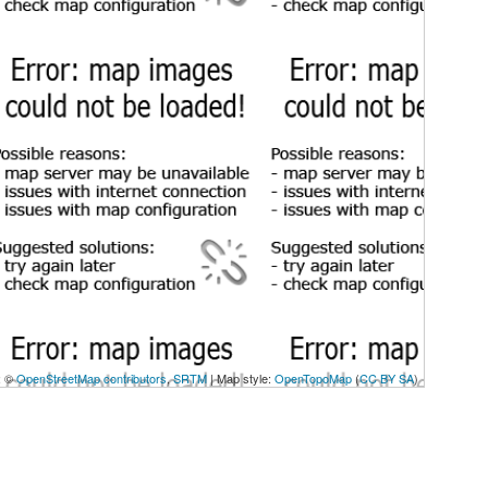
p: ©
OpenStreetMap contributors
,
SRTM
| Map style:
OpenTopoMap
(
CC BY SA
)