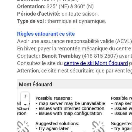
Orientation:
325° (NE) à 360° (N)
Période d’activité:
en toute saison.
Type de vol
: thermique et dynamique.
Règles entourant ce site
Avoir une assurance responsabilité valide (ACVL)
En hiver, payer la remontée mécanique du centre 
Contacter
Benoit Tremblay
(418-815-2507) avant 
Consultez le site du
centre de ski Mont Édouard
p
Attention, ce site n’est sécuritaire que par vent lé
Mont Édouard
chargement de la carte – veuillez patienter…
+
-