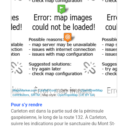
1 km
MapsMarker.com
(
Leaflet
/
icons
) | Carte: Map: ©
OpenStreetMap
3000 ft
contributors
,
SRTM
| Map style:
OpenTopoMap
(
CC BY SA
)
Pour s’y rendre
Carleton est dans la partie sud de la péninsule
gaspésienne, le long de la route 132. À Carleton,
suivre les indications pour le sanctuaire du Mont St-