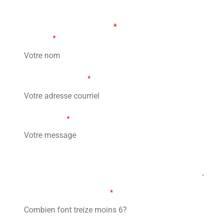
FORMULAIRE DE CONTACT
Les champs marqués d’un
*
sont obligatoires
Votre nom
*
Votre adresse courriel
*
Votre message
*
Combien font treize moins 6?
*