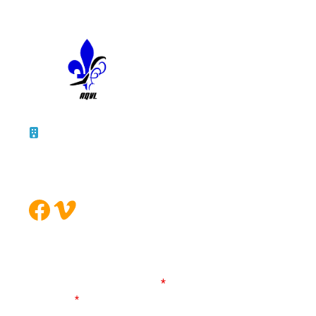
10 – 45, rue de la Bruère
Boucherville (Québec)
J4B 5B6
Facebook
Vimeo
FORMULAIRE DE CONTACT
Les champs marqués d’un
*
sont obligatoires
Votre nom
*