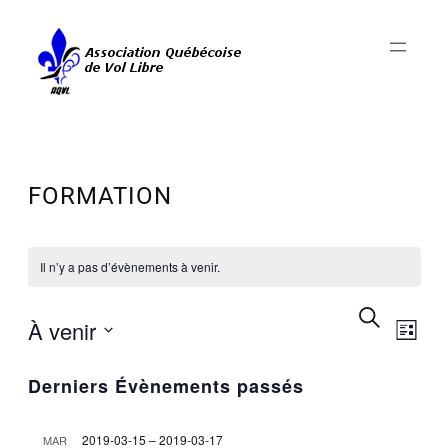
FORMATION
Il n’y a pas d’évènements à venir.
NAV
RECH
Recherche
À venir
DE
Liste
ET
VUE
Sélectionnez
NAVIG
ÉV
Derniers Évènements passés
une
DE
date.
VUES
2019-03-15
–
2019-03-17
MAR