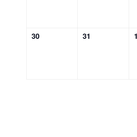
0
0
30
31
évènement,
évènement,