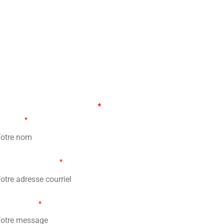
ORMULAIRE DE CONTACT
s champs marqués d’un
*
sont obligatoires
tre nom
*
re adresse courriel
*
tre message
*