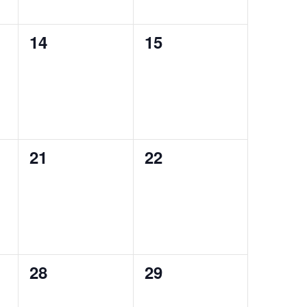
0
0
14
15
,
évènement,
évènement,
0
0
21
22
,
évènement,
évènement,
0
0
28
29
,
évènement,
évènement,