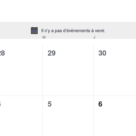
Il n’y a pas d’évènements à venir.
Notice
RDI
M
MERCREDI
J
JEUDI
0
0
0
28
29
30
évènement,
évènement,
évènement
0
0
0
4
5
6
évènement,
évènement,
évènement