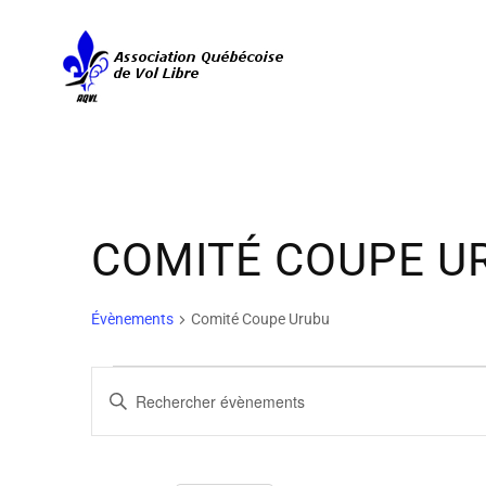
COMITÉ COUPE U
Évènements
Comité Coupe Urubu
ÉVÈNEMENTS
RECHERCHE
Saisir
ET
mot-
clé.
NAVIGATION
Rechercher