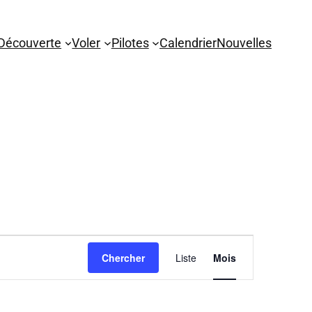
Découverte
Voler
Pilotes
Calendrier
Nouvelles
NAVIGATION
Chercher
Liste
DE
Mois
VUES
ÉVÈNEMENT